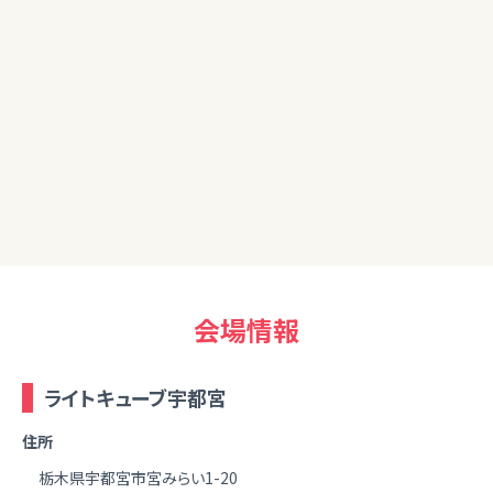
なりました。楽しかったです。
20代女性
改めて資産運用の重要性を感じました。自分でも色々と勉強
しつつ今日学んだことを生かしてチャレンジしていきたいです。
ありがとうございました。
会場情報
ライトキューブ宇都宮
住所
栃木県宇都宮市宮みらい1-20