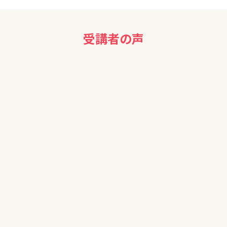
受講者の声
70代女性
保険を考え中だったので、勉強になりました。（入れる保険入れ
ない保険とあり）
歳もとっているので、これから資産を大事に勉強していきたい
と思っています。
50代女性
大変わかりやすかった。自宅に戻って家族と相談してみたい。
50代女性
改めてお金の知しきがない事をじっかんしました。大変勉強に