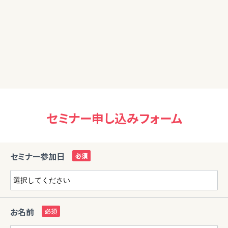
と理解していないといけない筈なのに、新聞等からだけではな
かなか理解しづらく、すごく苦手分野の私です。
でも今日のセミナーのお話はすごくわかりやすくて、時間があ
っという間に過ぎてしまいました。今後も都合がつけば、是非
今回のようなセミナーに参加したいと思います。
セミナー申し込みフォーム
セミナー参加日
お名前