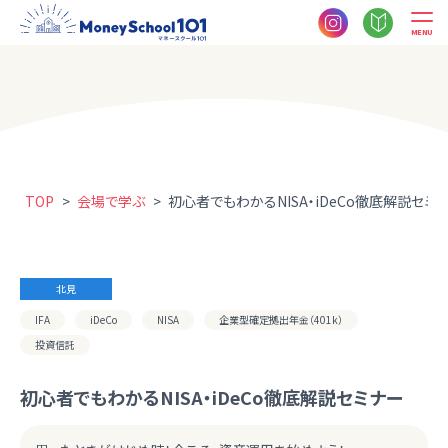
MENU
TOP
>
会場で学ぶ
>
初心者でもわかるNISA・iDeCo徹底解説セミ
北見
IFA
iDeCo
NISA
企業型確定拠出年金（401k）
投資信託
初心者でもわかるNISA・iDeCo徹底解説セミナー