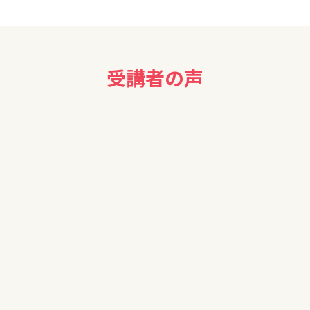
受講者の声
の税金の話など参考になりました。ありがとうございました。
生命保険に入っていますが、いろいろ考えておくとよいことがあると
し、税金のことを全く考えていなかったので、とても参考になりまし