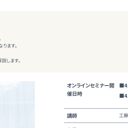
、
なります。
解説します。
オンラインセミナー開
■4
催日時
■4
講師
工藤