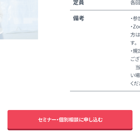
定員
各回
備考
・参
・Z
方は
す。
・規
ござ
当日
い場
くだ
セミナー・個別相談に申し込む