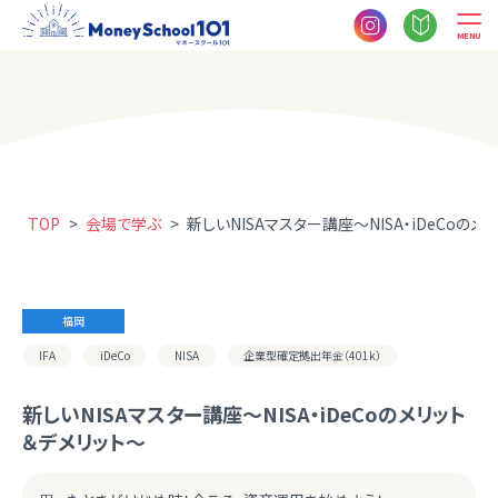
MENU
TOP
>
会場で学ぶ
>
新しいNISAマスター講座～NISA・iDeCoのメ
福岡
IFA
iDeCo
NISA
企業型確定拠出年金（401k）
新しいNISAマスター講座～NISA・iDeCoのメリット
＆デメリット～