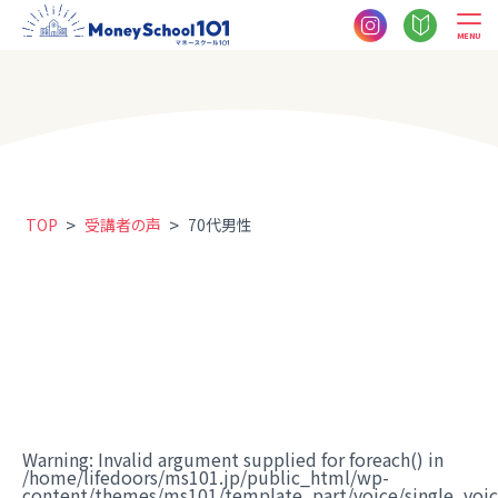
MENU
>
>
TOP
受講者の声
70代男性
Warning
: Invalid argument supplied for foreach() in
/home/lifedoors/ms101.jp/public_html/wp-
content/themes/ms101/template_part/voice/single_voi