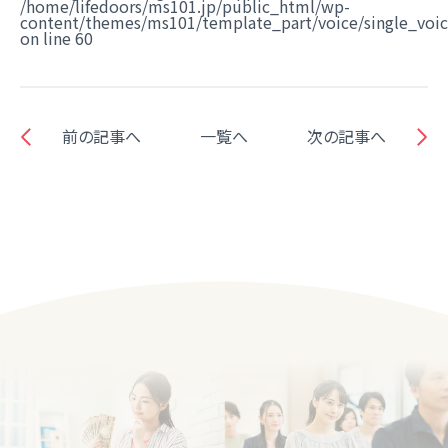
/home/lifedoors/ms101.jp/public_html/wp-
content/themes/ms101/template_part/voice/single_voi
on line
60
前の記事へ
一覧へ
次の記事へ