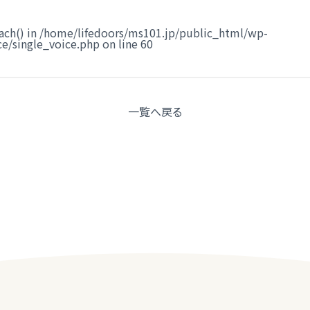
ach() in
/home/lifedoors/ms101.jp/public_html/wp-
e/single_voice.php
on line
60
一覧へ
戻る