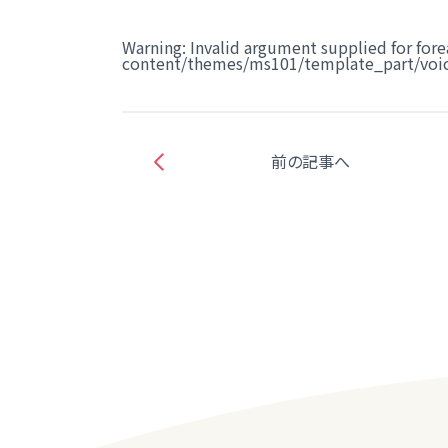
Warning
: Invalid argument supplied for fore
content/themes/ms101/template_part/voic
前の記事へ