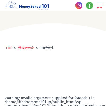
MENU
>
>
TOP
受講者の声
70代女性
Warning
: Invalid argument supplied for foreach() in
/home/lifedoors/ms101.jp/public_html/wp-
content/themes/ms101/template_part/voice/single_voi