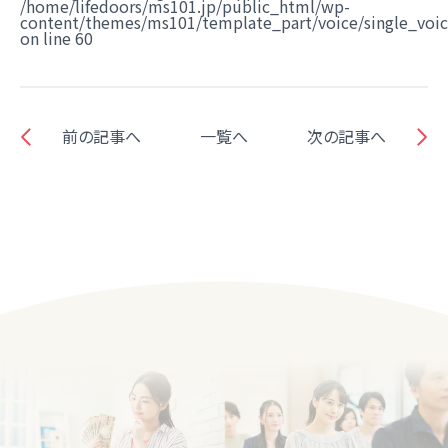
/home/lifedoors/ms101.jp/public_html/wp-
content/themes/ms101/template_part/voice/single_voi
on line
60
前の記事へ
一覧へ
次の記事へ