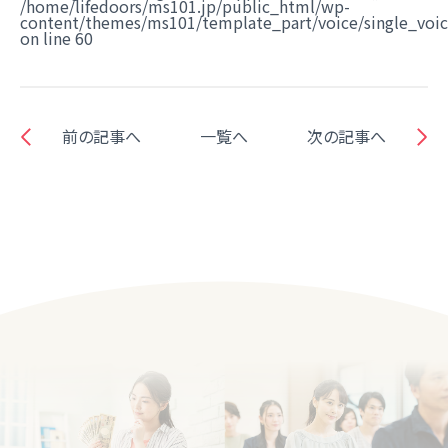
/home/lifedoors/ms101.jp/public_html/wp-
content/themes/ms101/template_part/voice/single_voi
on line
60
前の記事へ
一覧へ
次の記事へ