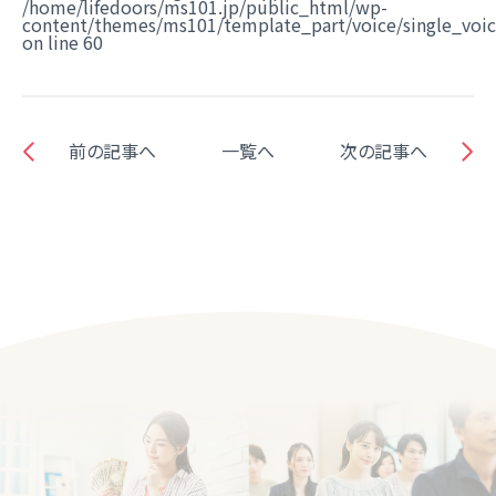
/home/lifedoors/ms101.jp/public_html/wp-
content/themes/ms101/template_part/voice/single_voi
on line
60
前の記事へ
一覧へ
次の記事へ