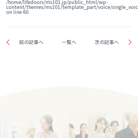
/home/lifedoors/ms101.jp/public_html/wp-
content/themes/ms101/template_part/voice/single_voi
on line
60
前の記事へ
一覧へ
次の記事へ