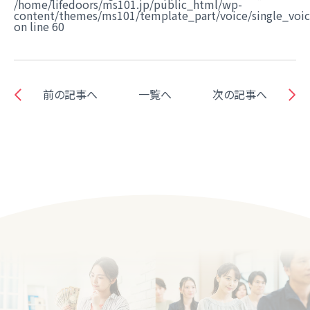
/home/lifedoors/ms101.jp/public_html/wp-
content/themes/ms101/template_part/voice/single_voi
on line
60
前の記事へ
一覧へ
次の記事へ