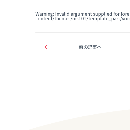
Warning
: Invalid argument supplied for fore
content/themes/ms101/template_part/voic
前の記事へ