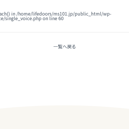
ach() in
/home/lifedoors/ms101.jp/public_html/wp-
e/single_voice.php
on line
60
一覧へ
戻る