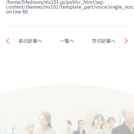
/home/lifedoors/ms101.jp/public_html/wp-
content/themes/ms101/template_part/voice/single_voi
on line
60
前の記事へ
一覧へ
次の記事へ