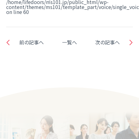
/home/lifedoors/ms101.jp/public_html/wp-
content/themes/ms101/template_part/voice/single_voi
on line
60
前の記事へ
一覧へ
次の記事へ