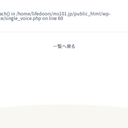
ach() in
/home/lifedoors/ms101.jp/public_html/wp-
e/single_voice.php
on line
60
一覧へ
戻る