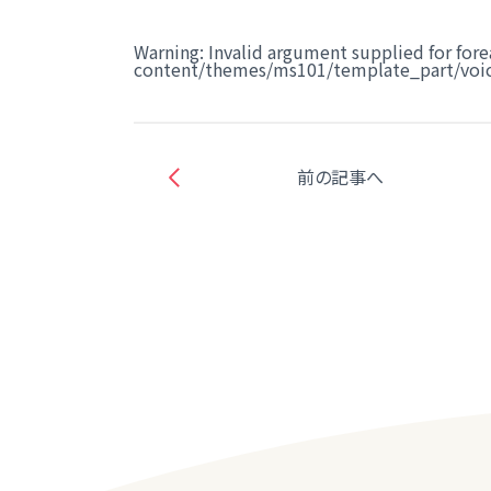
Warning
: Invalid argument supplied for fore
content/themes/ms101/template_part/voic
前の記事へ