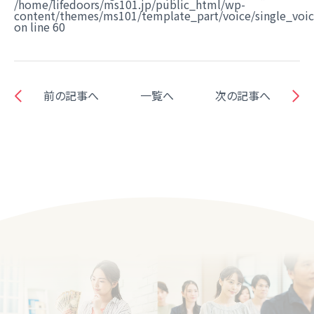
/home/lifedoors/ms101.jp/public_html/wp-
content/themes/ms101/template_part/voice/single_voi
on line
60
前の記事へ
一覧へ
次の記事へ