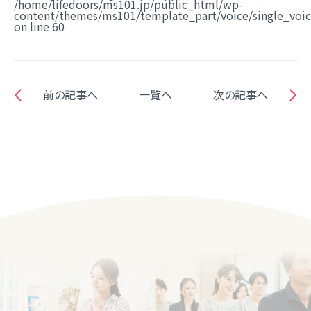
/home/lifedoors/ms101.jp/public_html/wp-
content/themes/ms101/template_part/voice/single_voi
on line
60
前の記事へ
一覧へ
次の記事へ