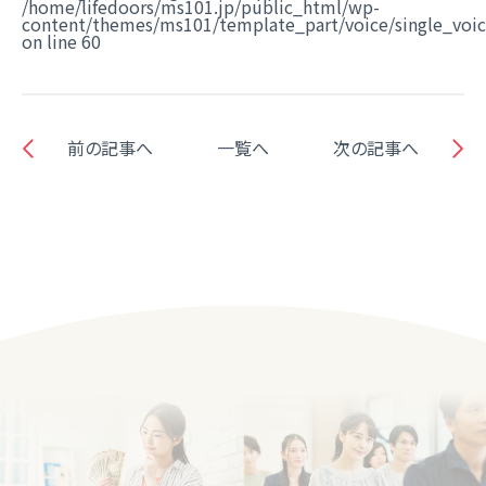
/home/lifedoors/ms101.jp/public_html/wp-
content/themes/ms101/template_part/voice/single_voi
on line
60
前の記事へ
一覧へ
次の記事へ