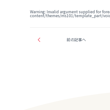
Warning
: Invalid argument supplied for fore
content/themes/ms101/template_part/voic
前の記事へ