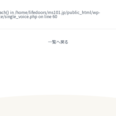
ach() in
/home/lifedoors/ms101.jp/public_html/wp-
e/single_voice.php
on line
60
一覧へ
戻る