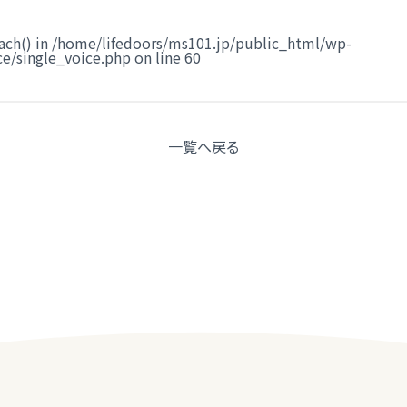
ach() in
/home/lifedoors/ms101.jp/public_html/wp-
e/single_voice.php
on line
60
一覧へ
戻る