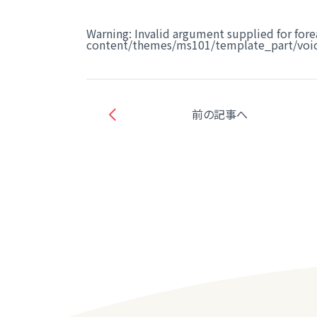
Warning
: Invalid argument supplied for fore
content/themes/ms101/template_part/voic
前の記事へ