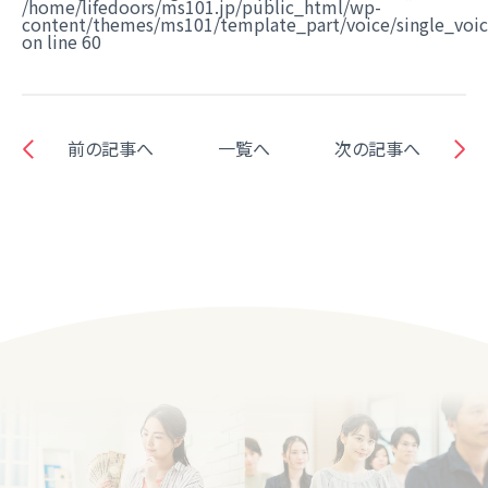
/home/lifedoors/ms101.jp/public_html/wp-
content/themes/ms101/template_part/voice/single_voi
on line
60
前の記事へ
一覧へ
次の記事へ