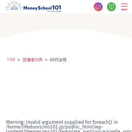
MENU
>
>
TOP
受講者の声
60代女性
Warning
: Invalid argument supplied for foreach() in
/home/lifedoors/ms101.jp/public_html/wp-
content/themes/ms101/template_part/voice/single_voi