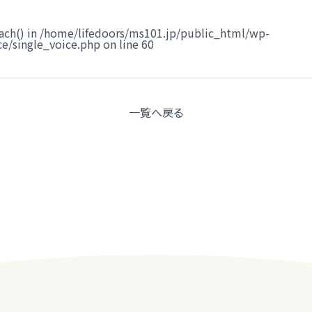
ach() in
/home/lifedoors/ms101.jp/public_html/wp-
e/single_voice.php
on line
60
一覧へ
戻る