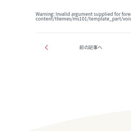
Warning
: Invalid argument supplied for fore
content/themes/ms101/template_part/voic
前の記事へ