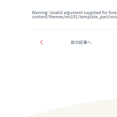
Warning
: Invalid argument supplied for fore
content/themes/ms101/template_part/voic
前の記事へ