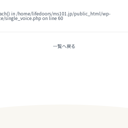
ach() in
/home/lifedoors/ms101.jp/public_html/wp-
e/single_voice.php
on line
60
一覧へ
戻る