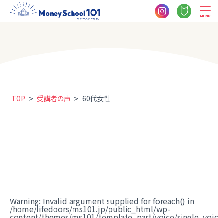
MENU
>
>
TOP
受講者の声
60代女性
Warning
: Invalid argument supplied for foreach() in
/home/lifedoors/ms101.jp/public_html/wp-
content/themes/ms101/template_part/voice/single_voi