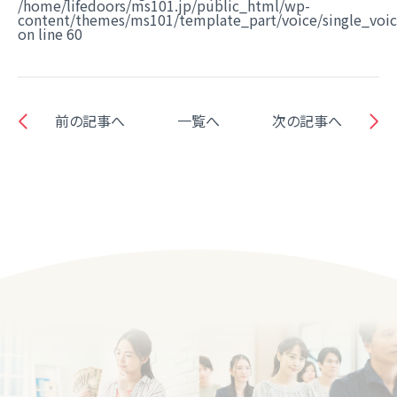
/home/lifedoors/ms101.jp/public_html/wp-
content/themes/ms101/template_part/voice/single_voi
on line
60
前の記事へ
一覧へ
次の記事へ