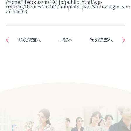
/home/lifedoors/ms101.jp/public_html/wp-
content/themes/ms101/template_part/voice/single_voi
on line
60
前の記事へ
一覧へ
次の記事へ