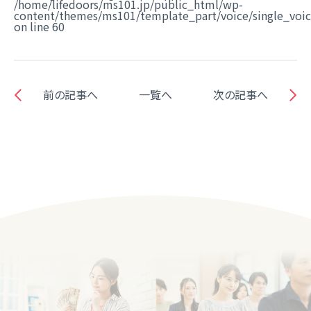
/home/lifedoors/ms101.jp/public_html/wp-
content/themes/ms101/template_part/voice/single_voi
on line
60
前の記事へ
一覧へ
次の記事へ