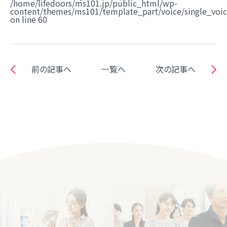
/home/lifedoors/ms101.jp/public_html/wp-
content/themes/ms101/template_part/voice/single_voi
on line
60
前の記事へ
一覧へ
次の記事へ