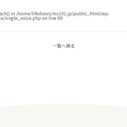
ach() in
/home/lifedoors/ms101.jp/public_html/wp-
e/single_voice.php
on line
60
一覧へ
戻る