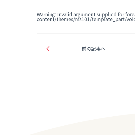
Warning
: Invalid argument supplied for fore
content/themes/ms101/template_part/voic
前の記事へ