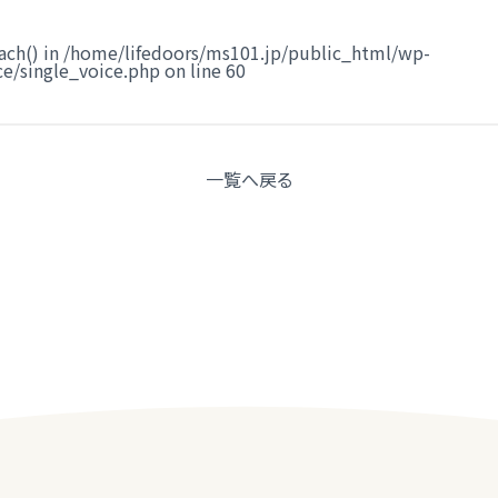
ach() in
/home/lifedoors/ms101.jp/public_html/wp-
e/single_voice.php
on line
60
一覧へ
戻る