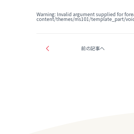
Warning
: Invalid argument supplied for fore
content/themes/ms101/template_part/voic
前の記事へ