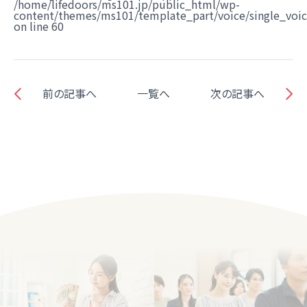
/home/lifedoors/ms101.jp/public_html/wp-
content/themes/ms101/template_part/voice/single_voi
on line
60
前の記事へ
一覧へ
次の記事へ