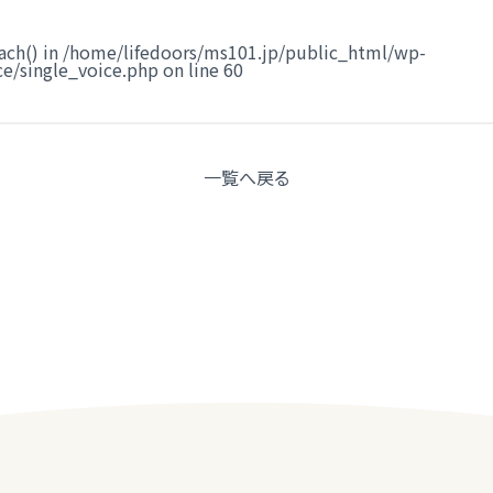
ach() in
/home/lifedoors/ms101.jp/public_html/wp-
e/single_voice.php
on line
60
一覧へ
戻る