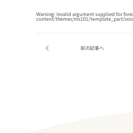
Warning
: Invalid argument supplied for fore
content/themes/ms101/template_part/voic
前の記事へ