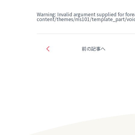
Warning
: Invalid argument supplied for fore
content/themes/ms101/template_part/voic
前の記事へ