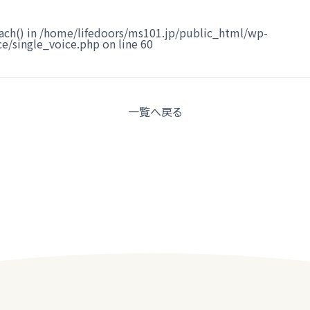
ach() in
/home/lifedoors/ms101.jp/public_html/wp-
e/single_voice.php
on line
60
一覧へ
戻る