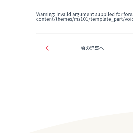
Warning
: Invalid argument supplied for fore
content/themes/ms101/template_part/voic
前の記事へ