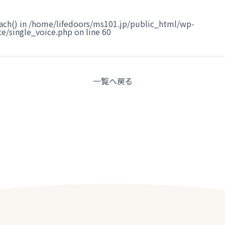
ach() in
/home/lifedoors/ms101.jp/public_html/wp-
e/single_voice.php
on line
60
一覧へ
戻る