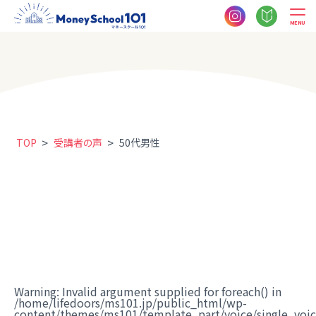
MENU
>
>
TOP
受講者の声
50代男性
Warning
: Invalid argument supplied for foreach() in
/home/lifedoors/ms101.jp/public_html/wp-
content/themes/ms101/template_part/voice/single_voi