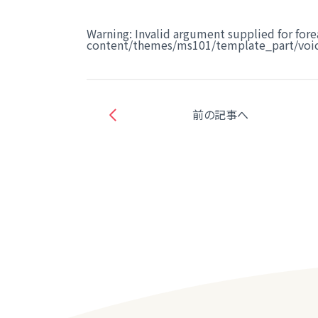
Warning
: Invalid argument supplied for fore
content/themes/ms101/template_part/voic
前の記事へ