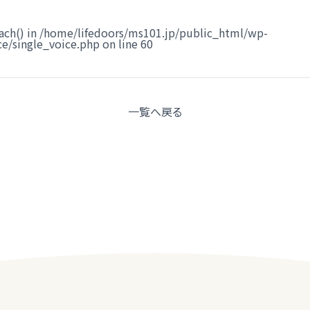
ach() in
/home/lifedoors/ms101.jp/public_html/wp-
e/single_voice.php
on line
60
一覧へ
戻る