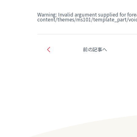
Warning
: Invalid argument supplied for fore
content/themes/ms101/template_part/voic
前の記事へ