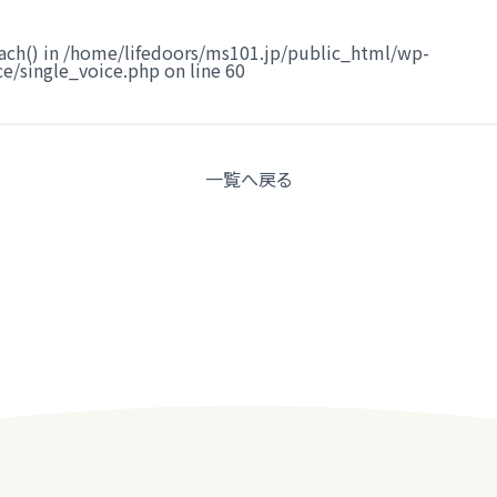
ach() in
/home/lifedoors/ms101.jp/public_html/wp-
e/single_voice.php
on line
60
一覧へ
戻る