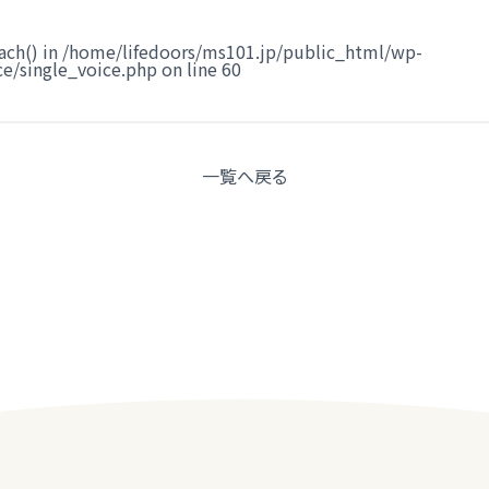
ach() in
/home/lifedoors/ms101.jp/public_html/wp-
e/single_voice.php
on line
60
一覧へ
戻る