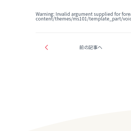
Warning
: Invalid argument supplied for fore
content/themes/ms101/template_part/voic
前の記事へ