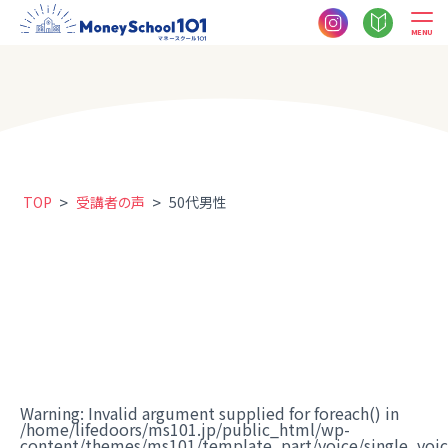
MENU
>
>
TOP
受講者の声
50代男性
Warning
: Invalid argument supplied for foreach() in
/home/lifedoors/ms101.jp/public_html/wp-
content/themes/ms101/template_part/voice/single_voi