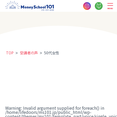
MENU
>
>
TOP
受講者の声
50代女性
Warning
: Invalid argument supplied for foreach() in
/home/lifedoors/ms101.jp/public_html/wp-
content/themes/ms101/template_part/voice/single_voi