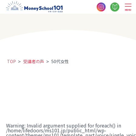
MENU
>
>
TOP
受講者の声
50代女性
Warning
: Invalid argument supplied for foreach() in
/home/lifedoors/ms101.jp/public_html/wp-
content/themes/ms101/template_part/voice/single_voi