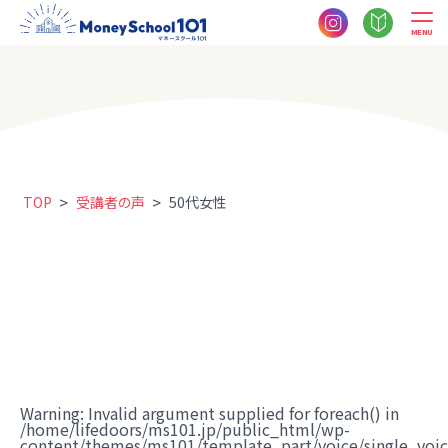
MENU
>
>
TOP
受講者の声
50代女性
Warning
: Invalid argument supplied for foreach() in
/home/lifedoors/ms101.jp/public_html/wp-
content/themes/ms101/template_part/voice/single_voi