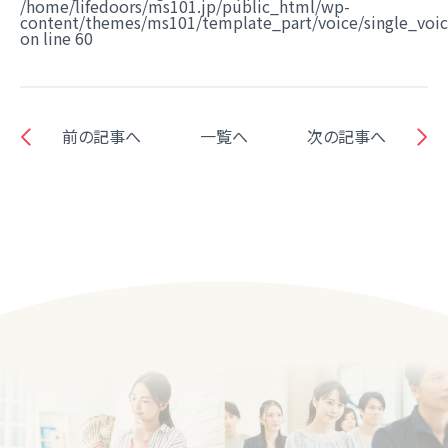
/home/lifedoors/ms101.jp/public_html/wp-
content/themes/ms101/template_part/voice/single_voi
on line
60
前の記事へ
一覧へ
次の記事へ