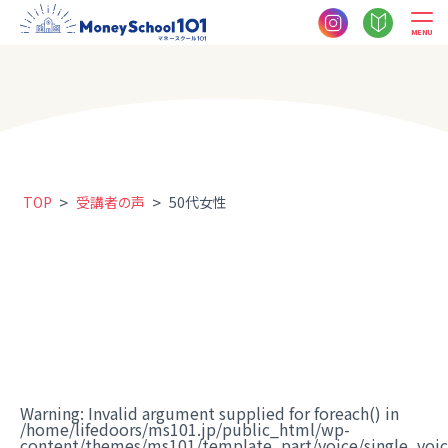
MENU
>
>
TOP
受講者の声
50代女性
Warning
: Invalid argument supplied for foreach() in
/home/lifedoors/ms101.jp/public_html/wp-
content/themes/ms101/template_part/voice/single_voi