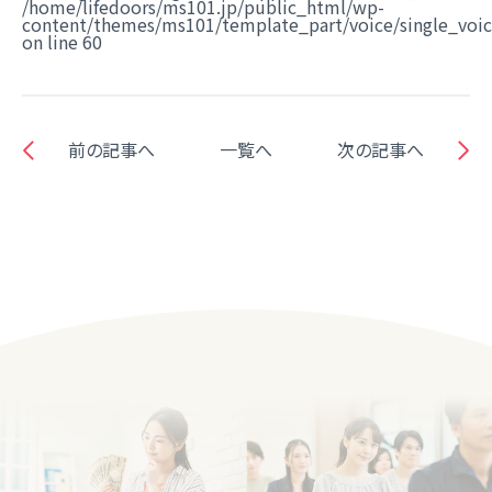
/home/lifedoors/ms101.jp/public_html/wp-
content/themes/ms101/template_part/voice/single_voi
on line
60
前の記事へ
一覧へ
次の記事へ