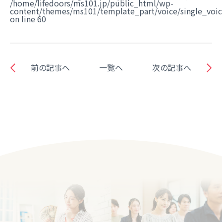
/home/lifedoors/ms101.jp/public_html/wp-
content/themes/ms101/template_part/voice/single_voi
on line
60
前の記事へ
一覧へ
次の記事へ